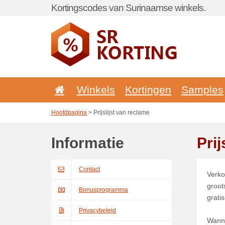
Kortingscodes van Surinaamse winkels.
Winkels
Kortingen
Samples
Hoofdpagina
> Prijslijst van reclame
Informatie
Prij
Contact
Verko
groot
Bonusprogramma
grati
Privacybeleid
Wanne