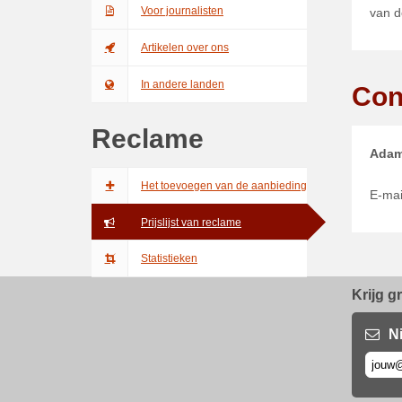
Voor journalisten
van d
Artikelen over ons
In andere landen
Con
Reclame
Adam
Het toevoegen van de aanbieding
E-mai
Prijslijst van reclame
Statistieken
Krijg g
N