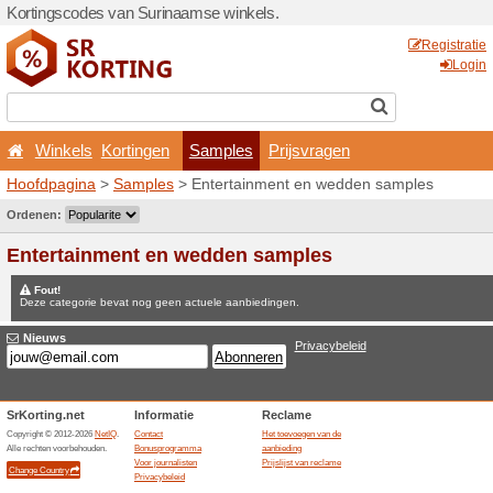
Kortingscodes van Surinaa
Winkels
Kortingen
Hoofdpagina
>
Samples
> 